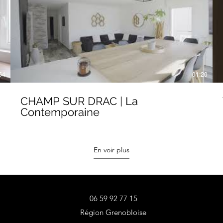
54
01:20
CHAMP SUR DRAC | La
Contemporaine
En voir plus
06 59 92 77 15
Région Grenobloise