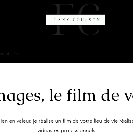
mmobilière
Services exclusifs
Biens à la vente
Témoignages
À
ages, le film de v
en en valeur, je réalise un film de votre lieu de vie réal
videastes professionnels.