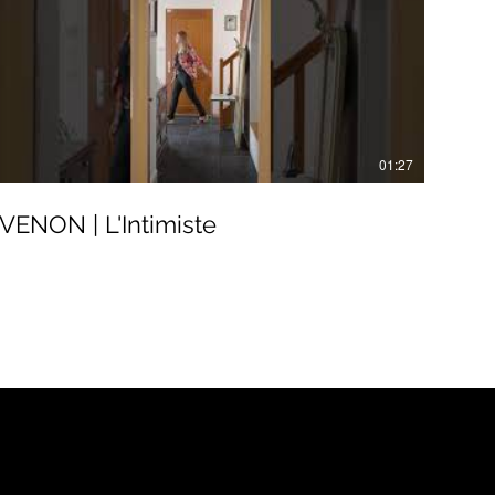
01:27
VENON | L'Intimiste